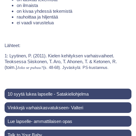
on ilmaista
on kivaa yhdessä tekemistä
rauhoittaa ja hiljentää
ei vaadi varustelua
Lähteet:
1: Lyytinen, P. (2011). Kielen kehityksen varhaisvaiheet.
Teoksessa Siiskonen, T. Aro, T. Ahonen, T. & Ketonen, R.
(toim.)
Joko se puhuu?
(s. 48-68). Jyväskylä: PS-kustannus.
10 syytä lukea lapselle - Satakieliohjelma
Vinkkejä varhaiskasvatukseen- Valteri
Lue lapselle- ammattilaisen opas
Talk to Your Baby