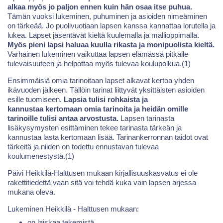
alkaa myös jo paljon ennen kuin hän osaa itse puhua.
Tämän vuoksi lukeminen, puhuminen ja asioiden nimeäminen
on tärkeää. Jo puolivuotiaan lapsen kanssa kannattaa lorutella ja
lukea. Lapset jäsentävät kieltä kuulemalla ja mallioppimalla.
Myös pieni lapsi haluaa kuulla rikasta ja monipuolista kieltä.
Varhainen lukeminen vaikuttaa lapsen elämässä pitkälle
tulevaisuuteen ja helpottaa myös tulevaa koulupolkua.(1)
Ensimmäisiä omia tarinoitaan lapset alkavat kertoa yhden
ikävuoden jälkeen. Tällöin tarinat liittyvät yksittäisten asioiden
esille tuomiseen.
Lapsia tulisi rohkaista ja
kannustaa kertomaan omia tarinoita ja heidän omille
tarinoille tulisi antaa arvostusta.
Lapsen tarinasta
lisäkysymysten esittäminen tekee tarinasta tärkeän ja
kannustaa lasta kertomaan lisää. Tarinankerronnan taidot ovat
tärkeitä ja niiden on todettu ennustavan tulevaa
koulumenestystä.(1)
Päivi Heikkilä-Halttusen mukaan kirjallisuuskasvatus ei ole
rakettitiedettä vaan sitä voi tehdä kuka vain lapsen arjessa
mukana oleva.
Lukeminen Heikkilä - Halttusen mukaan:
on laiskaa tekemistä