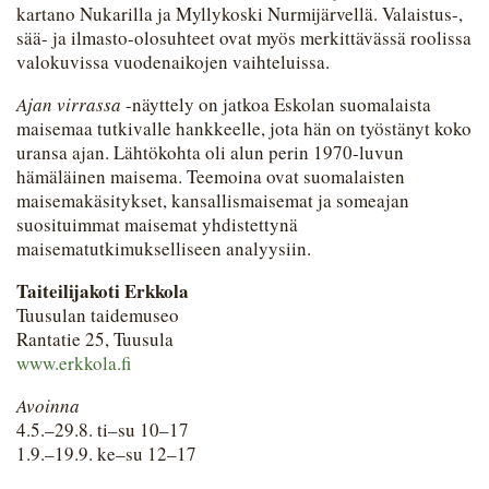
kartano Nukarilla ja Myllykoski Nurmijärvellä. Valaistus-,
sää- ja ilmasto-olosuhteet ovat myös merkittävässä roolissa
valokuvissa vuodenaikojen vaihteluissa.
Ajan virrassa
-näyttely on jatkoa Eskolan suomalaista
maisemaa tutkivalle hankkeelle, jota hän on työstänyt koko
uransa ajan. Lähtökohta oli alun perin 1970-luvun
hämäläinen maisema. Teemoina ovat suomalaisten
maisemakäsitykset, kansallismaisemat ja someajan
suosituimmat maisemat yhdistettynä
maisematutkimukselliseen analyysiin.
Taiteilijakoti Erkkola
Tuusulan taidemuseo
Rantatie 25, Tuusula
www.erkkola.fi
Avoinna
4.5.–29.8. ti–su 10–17
1.9.–19.9. ke–su 12–17