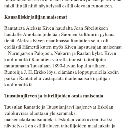
mikä liittää niitä näyttelyssä esillä olevaan runouteen.
Kansalliskirjailijan maisemat
Rantatietä Aleksis Kiven haudalta Jean Sibeliuksen
haudalle Ainolaan pidetään Suomen kulttuurin pyhänä
tienä. Aleksis Kiven maailmassa Rantatien seutu oli
eteläistä Hämettä kuten myös Kiven lapsuusajan maisemat
– Nurmijärven Palojoen, Nukarin ja Raalan kylät. Kiven
kuolinmökki Rantatien varrella innosti taiteilijoita
muuttamaan Tuusulaan 1890-luvun lopulta alkaen.
Runoilija J. H. Erkko löysi elämänsä loppupuolella kodin
paikan Rantatieltä vastapäätä ihailemansa kirjailijan
kuolinmökkiä.
Tuusulanjärven ja taiteilijoiden omia maisemia
Tuusulan Rantatie ja Tuusulanjärvi laajenevat Eskolan
valokuvissa aluettaan yleisemmäksi
maisemakokonaisuudeksi. Eskolan valokuvien lisäksi
näyttelyssä on esillä alueen taiteilijoiden maalauksia ja