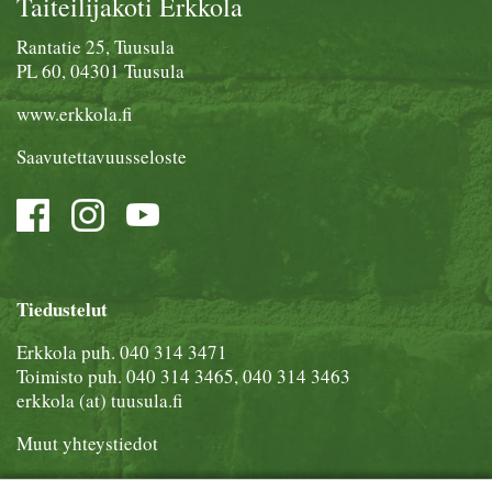
Taiteilijakoti Erkkola
Rantatie 25, Tuusula
PL 60, 04301 Tuusula
www.erkkola.fi
Saavutettavuusseloste
Tiedustelut
Erkkola puh.
040 314 3471
Toimisto puh.
040 314 3465, 040 314 3463
erkkola (at) tuusula.fi
Muut yhteystiedot
Tilaa Kulttuuriuutiset-uutiskirje sähköpostiisi