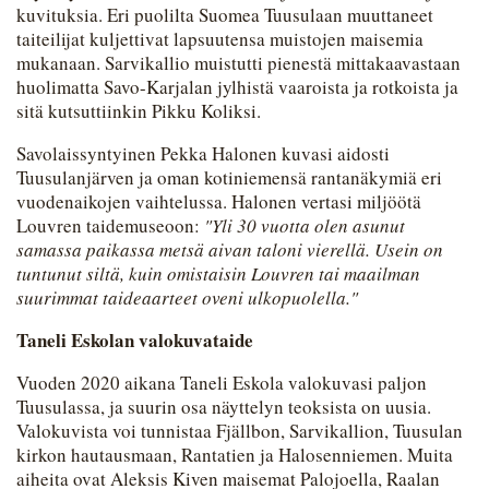
kuvituksia. Eri puolilta Suomea Tuusulaan muuttaneet
taiteilijat kuljettivat lapsuutensa muistojen maisemia
mukanaan. Sarvikallio muistutti pienestä mittakaavastaan
huolimatta Savo-Karjalan jylhistä vaaroista ja rotkoista ja
sitä kutsuttiinkin Pikku Koliksi.
Savolaissyntyinen Pekka Halonen kuvasi aidosti
Tuusulanjärven ja oman kotiniemensä rantanäkymiä eri
vuodenaikojen vaihtelussa. Halonen vertasi miljöötä
Louvren taidemuseoon:
"Yli 30 vuotta olen asunut
samassa paikassa metsä aivan taloni vierellä. Usein on
tuntunut siltä, kuin omistaisin Louvren tai maailman
suurimmat taideaarteet oveni ulkopuolella."
Taneli Eskolan valokuvataide
Vuoden 2020 aikana Taneli Eskola valokuvasi paljon
Tuusulassa, ja suurin osa näyttelyn teoksista on uusia.
Valokuvista voi tunnistaa Fjällbon, Sarvikallion, Tuusulan
kirkon hautausmaan, Rantatien ja Halosenniemen. Muita
aiheita ovat Aleksis Kiven maisemat Palojoella, Raalan