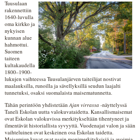
Tuusulaan
rakennettiin
1640-luvulla
oma kirkko ja
nykyisen
kunnan alue
hahmottui.
Suomen
taiteen
kultakaudella
1800–1900-
lukujen vaihteessa Tuusulanjärven taiteilijat nostivat
maalauksilla, runoilla ja sävellyksillä seudun laajalti
tunnetuksi, osaksi suomalaista maisematunnetta.
Tähän perintöön yhdistetään
Ajan virrassa
-näyttelyssä
Taneli Eskolan uutta valokuvataidetta. Kansallismaisemat
ovat Eskolan valokuvissa merkitykseltään tihentyneet ja
ilmentävät historiallista syvyyttä. Vuodenajat valon ja sään
vaihteluinen ovat keskeinen osa Eskolan taidetta.
Maisemien kuvat ovat usein monimerkityksisiä ja avoimia,