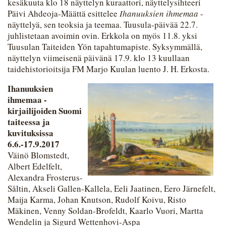
kesäkuuta klo 18 näyttelyn kuraattori, näyttelysihteeri
Päivi Ahdeoja-Määttä esittelee
Ihanuuksien ihmemaa
-
näyttelyä, sen teoksia ja teemaa. Tuusula-päivää 22.7.
juhlistetaan avoimin ovin. Erkkola on myös 11.8. yksi
Tuusulan Taiteiden Yön tapahtumapiste. Syksymmällä,
näyttelyn viimeisenä päivänä 17.9. klo 13 kuullaan
taidehistorioitsija FM Marjo Kuulan luento J. H. Erkosta.
Ihanuuksien
ihmemaa -
kirjailijoiden Suomi
taiteessa ja
kuvituksissa
6.6.-17.9.2017
Väinö Blomstedt,
Albert Edelfelt,
Alexandra Frosterus-
Såltin, Akseli Gallen-Kallela, Eeli Jaatinen, Eero Järnefelt,
Maija Karma, Johan Knutson, Rudolf Koivu, Risto
Mäkinen, Venny Soldan-Brofeldt, Kaarlo Vuori, Martta
Wendelin ja Sigurd Wettenhovi-Aspa