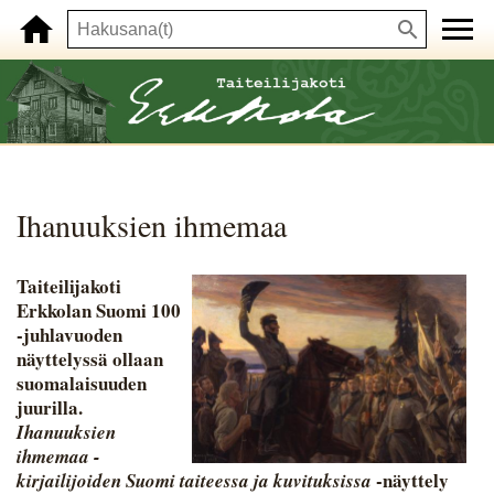
Ihanuuksien ihmemaa
Taiteilijakoti
Erkkolan Suomi 100
-juhlavuoden
näyttelyssä ollaan
suomalaisuuden
juurilla.
Ihanuuksien
ihmemaa -
-näyttely
kirjailijoiden Suomi taiteessa ja kuvituksissa