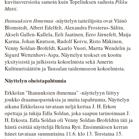
kuvitusversioita samoin kuin Topeliuksen sadusta
Pikku
Matti
.
Ihanuuksien Ihmemaa
-näyttelyn taiteilijoita ovat Väinö
Blomstedt, Albert Edelfelt, Alexandra Frosterus-Såltin,
Akseli Gallen-Kallela, Eeli Jaatinen, Eero Järnefelt, Maija
Karma, Johan Knutson, Rudolf Koivu, Risto Mäkinen,
Venny Soldan-Brofeldt, Kaarlo Vuori, Martta Wendelin ja
Sigurd Wettenhovi-Aspa. Näyttelyn teokset on koottu
yksityisistä ja julkisista kokoelmista sekä Amerin
Kulttuurisäätiön ja Tuusulan taidemuseon kokoelmista.
Näyttelyn oheistapahtumia
Erkkolan "Ihanuuksien ihmemaa" -näyttelyyn liittyy
joukko draamaopastuksia ja muita tapahtumia. Näyttelyn
aikana Erkkolassa tavataan neljä kertaa J. H. Erkon
opettaja ja tukija Edla Soldan, joka saapuu tarinoimaan J.
H. Erkosta. Edla Soldan oli Venny Soldan-Brofeldtin täti ja
häntä esittää näyttelijä Helena Ryti. Ensimmäisen kerran
hänet tavataan sunnuntaina 11.6. klo 13. Torstaina 15.