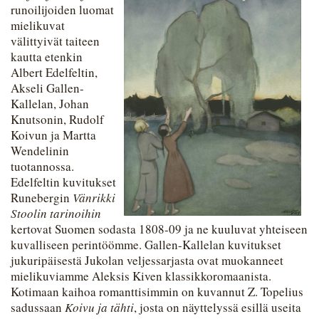
runoilijoiden luomat
mielikuvat
välittyivät taiteen
kautta etenkin
Albert Edelfeltin,
Akseli Gallen-
Kallelan, Johan
Knutsonin, Rudolf
Koivun ja Martta
Wendelinin
tuotannossa.
Edelfeltin kuvitukset
Runebergin
Vänrikki
Stoolin tarinoihin
kertovat Suomen sodasta 1808-09 ja ne kuuluvat yhteiseen
kuvalliseen perintöömme. Gallen-Kallelan kuvitukset
jukuripäisestä Jukolan veljessarjasta ovat muokanneet
mielikuviamme Aleksis Kiven klassikkoromaanista.
Kotimaan kaihoa romanttisimmin on kuvannut Z. Topelius
sadussaan
Koivu ja tähti
, josta on näyttelyssä esillä useita