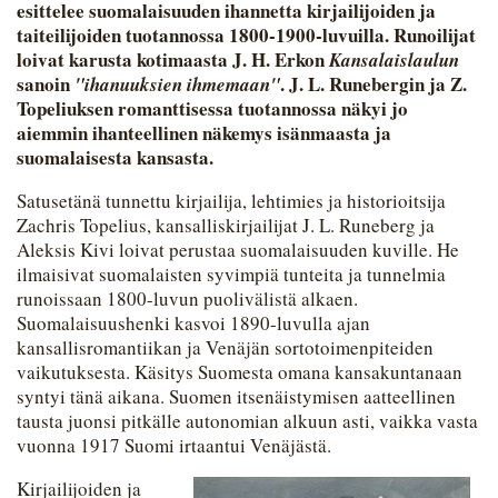
esittelee suomalaisuuden ihannetta kirjailijoiden ja
taiteilijoiden tuotannossa 1800-1900-luvuilla. Runoilijat
loivat karusta kotimaasta J. H. Erkon
Kansalaislaulun
sanoin
. J. L. Runebergin ja Z.
"ihanuuksien ihmemaan"
Topeliuksen romanttisessa tuotannossa näkyi jo
aiemmin ihanteellinen näkemys isänmaasta ja
suomalaisesta kansasta.
Satusetänä tunnettu kirjailija, lehtimies ja historioitsija
Zachris Topelius, kansalliskirjailijat J. L. Runeberg ja
Aleksis Kivi loivat perustaa suomalaisuuden kuville. He
ilmaisivat suomalaisten syvimpiä tunteita ja tunnelmia
runoissaan 1800-luvun puolivälistä alkaen.
Suomalaisuushenki kasvoi 1890-luvulla ajan
kansallisromantiikan ja Venäjän sortotoimenpiteiden
vaikutuksesta. Käsitys Suomesta omana kansakuntanaan
syntyi tänä aikana. Suomen itsenäistymisen aatteellinen
tausta juonsi pitkälle autonomian alkuun asti, vaikka vasta
vuonna 1917 Suomi irtaantui Venäjästä.
Kirjailijoiden ja